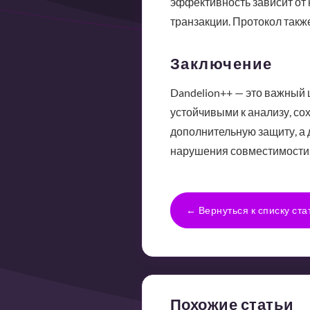
эффективность зависит от 
транзакции. Протокол также
Заключение
Dandelion++ — это важный 
устойчивыми к анализу, со
дополнительную защиту, а
нарушения совместимости
← Вернуться к списку ста
Похожие статьи