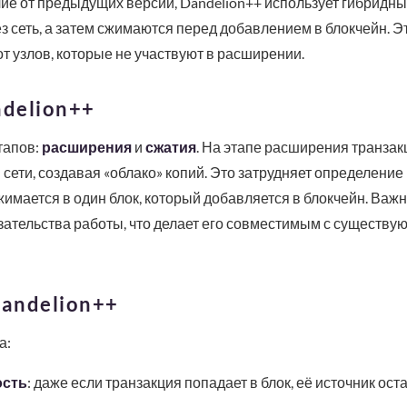
чие от предыдущих версий, Dandelion++ использует гибридны
 сеть, а затем сжимаются перед добавлением в блокчейн. Э
т узлов, которые не участвуют в расширении.
ndelion++
тапов:
расширения
и
сжатия
. На этапе расширения транзак
 сети, создавая «облако» копий. Это затрудняет определение
имается в один блок, который добавляется в блокчейн. Важн
зательства работы, что делает его совместимым с существ
andelion++
а:
ость
: даже если транзакция попадает в блок, её источник ос