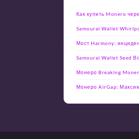
Как купить Monero чер
Samourai Wallet Whirlp
Мост Harmony: инциден
Samourai Wallet Seed 
Монеро Breaking Moner
Монеро AirGap: Макси