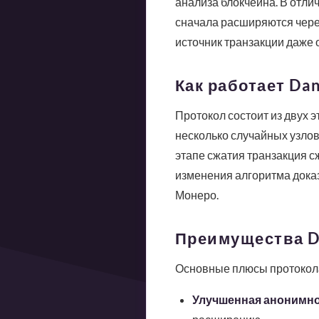
анализа блокчейна. В отли
сначала расширяются через
источник транзакции даже о
Как работает Da
Протокол состоит из двух э
несколько случайных узлов
этапе сжатия транзакция сж
изменения алгоритма дока
Монеро.
Преимущества D
Основные плюсы протокол
Улучшенная анонимн