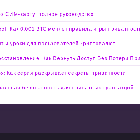
ез СИМ-карту: полное руководство
ool: Как 0.001 BTC меняет правила игры приватност
т и уроки для пользователей криптовалют
Восстановление: Как Вернуть Доступ Без Потери Пр
o: Как серия раскрывает секреты приватности
мальная безопасность для приватных транзакций