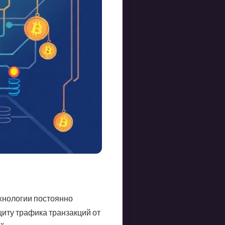
ехнологии постоянно
щиту трафика транзакций от