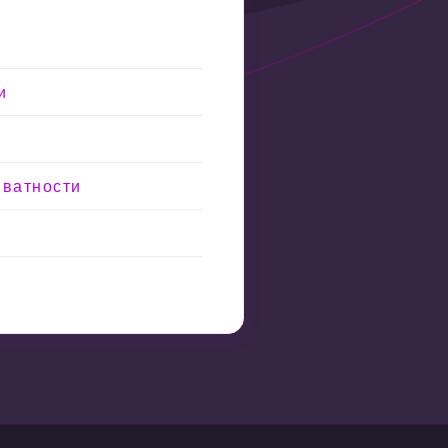
и
иватности