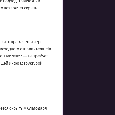
й подход: транзакции
то позволяет скрыть
ция отправляется через
 исходного отправителя. На
о: Dandelion++ не требует
ующей инфраструктурой
таётся скрытым благодаря