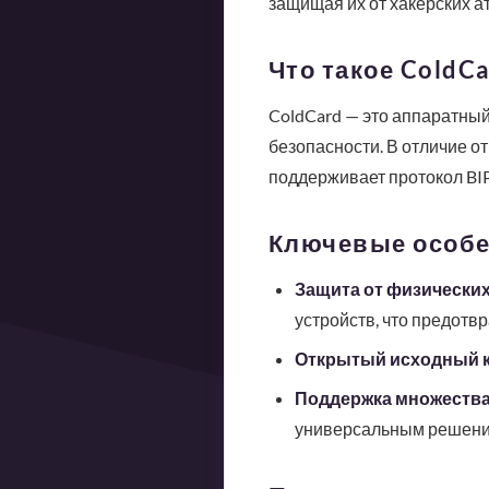
защищая их от хакерских а
Что такое ColdCa
ColdCard — это аппаратны
безопасности. В отличие от
поддерживает протокол BIP
Ключевые особен
Защита от физических 
устройств, что предотв
Открытый исходный к
Поддержка множества
универсальным решени