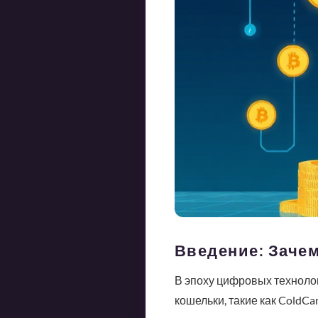
Введение: Заче
В эпоху цифровых техноло
кошельки, такие как ColdC