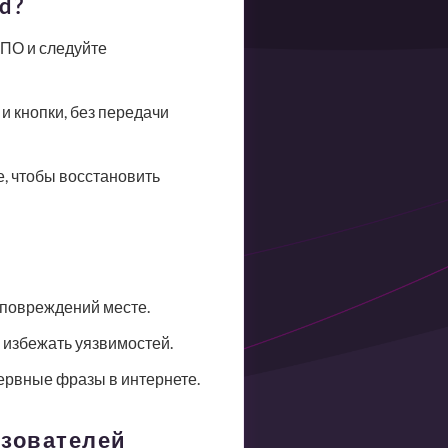
d?
 ПО и следуйте
и кнопки, без передачи
, чтобы восстановить
 повреждений месте.
избежать уязвимостей.
ервные фразы в интернете.
ьзователей