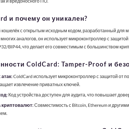
так и вредоносного ПО.
rd и почему он уникален?
й кошелёк с открытым исходным кодом, разработанный для 
 многих аналогов, он использует микроконтроллер с защитой 
32/BIP44, что делает его совместимым с большинством кри
ности ColdCard: Tamper-Proof и без
атак:
ColdCard использует микроконтроллер с защитой от 
ращает извлечение приватных ключей.
од:
Код устройства доступен для аудита, что повышает довер
 криптовалют:
Совместимость с Bitcoin, Ethereum и другими
ем.