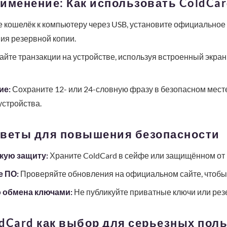
именение: Как использовать ColdCar
 кошелёк к компьютеру через USB, установите официальное
ия резервной копии.
те транзакции на устройстве, используя встроенный экран 
ие:
Сохраните 12- или 24-словную фразу в безопасном месте
устройства.
оветы для повышения безопасности
кую защиту:
Храните ColdCard в сейфе или защищённом от
е ПО:
Проверяйте обновления на официальном сайте, чтобы 
 обмена ключами:
Не публикуйте приватные ключи или рез
dCard как выбор для серьезных пол