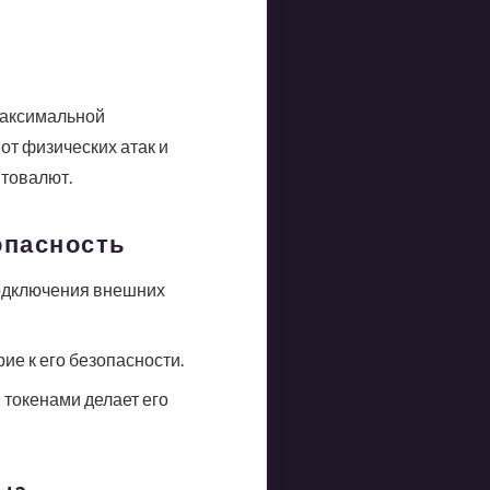
максимальной
от физических атак и
птовалют.
опасность
подключения внешних
ие к его безопасности.
 токенами делает его