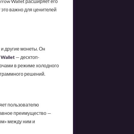
arrow Wallet расширяет его
у это важно для ценителей
и другие монеты. Он
 Wallet
— десктоп-
ючами в режиме холодного
ограммного решений.
ляет пользователю
лавное преимущество —
ом» между ним и