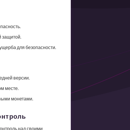
опасность.
 защитой.
ущерба для безопасности.
едней версии.
м месте.
выми монетами.
онтроль
контроль над своими