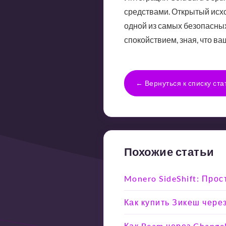
средствами. Открытый исхо
одной из самых безопасных
спокойствием, зная, что в
← Вернуться к списку ста
Похожие статьи
Monero SideShift: Прос
Как купить Зикеш чере
Как Beam через Chang