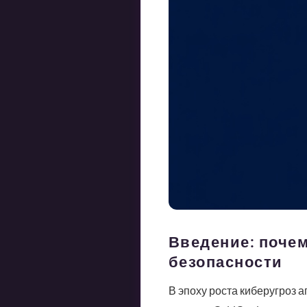
Введение: поче
безопасности
В эпоху роста киберугроз