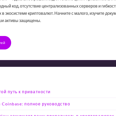
дный код, отсутствие централизованных серверов и гибкос
 в экосистеме криптовалют. Начните с малого, изучите док
аши активы защищены.
тей
той путь к приватности
з Coinbase: полное руководство
eNow защищает вашу приватность в криптовалютах