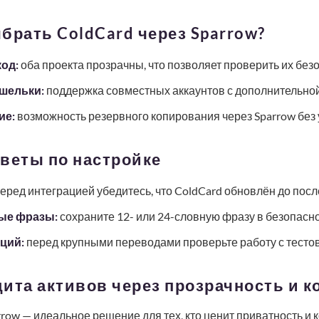
брать ColdCard через Sparrow?
од:
оба проекта прозрачны, что позволяет проверить их без
шельки:
поддержка совместных аккаунтов с дополнительной
ие:
возможность резервного копирования через Sparrow без 
веты по настройке
еред интеграцией убедитесь, что ColdCard обновлён до посл
ые фразы:
сохраните 12- или 24-словную фразу в безопасно
ций:
перед крупными переводами проверьте работу с тесто
ита активов через прозрачность и к
rrow — идеальное решение для тех, кто ценит приватность и 