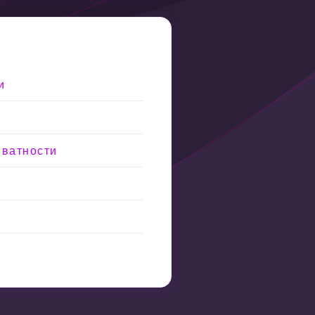
и
иватности