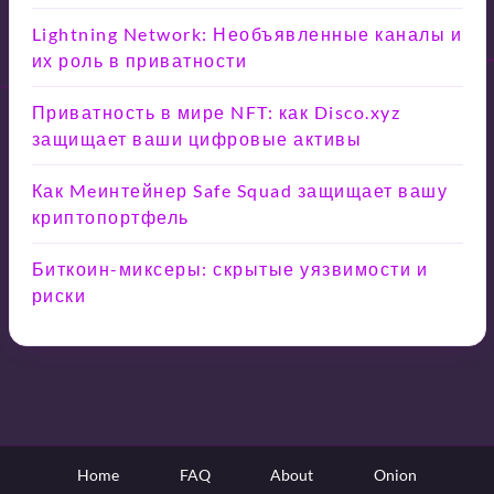
Lightning Network: Необъявленные каналы и
их роль в приватности
Приватность в мире NFT: как Disco.xyz
защищает ваши цифровые активы
Как Meинтейнер Safe Squad защищает вашу
криптопортфель
Биткоин-миксеры: скрытые уязвимости и
риски
Home
FAQ
About
Onion