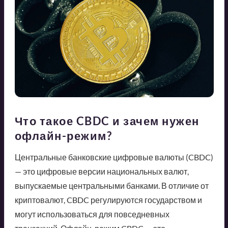
Что такое CBDC и зачем нужен
офлайн-режим?
Центральные банковские цифровые валюты (CBDC)
— это цифровые версии национальных валют,
выпускаемые центральными банками. В отличие от
криптовалют, CBDC регулируются государством и
могут использоваться для повседневных