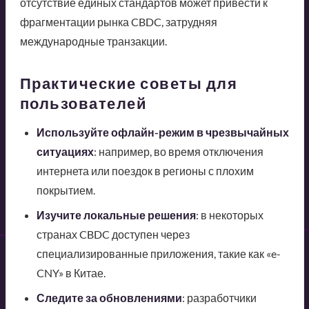
отсутствие единых стандартов может привести к
фрагментации рынка CBDC, затрудняя
международные транзакции.
Практические советы для
пользователей
Используйте офлайн-режим в чрезвычайных
ситуациях
: например, во время отключения
интернета или поездок в регионы с плохим
покрытием.
Изучите локальные решения
: в некоторых
странах CBDC доступен через
специализированные приложения, такие как «e-
CNY» в Китае.
Следите за обновлениями
: разработчики