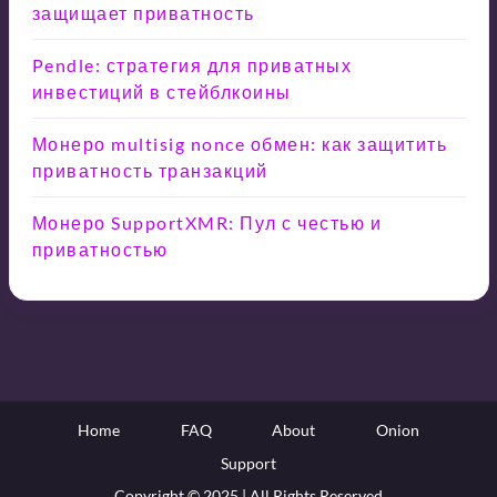
защищает приватность
Pendle: стратегия для приватных
инвестиций в стейблкоины
Монеро multisig nonce обмен: как защитить
приватность транзакций
Монеро SupportXMR: Пул с честью и
приватностью
Home
FAQ
About
Onion
Support
Copyright © 2025 | All Rights Reserved