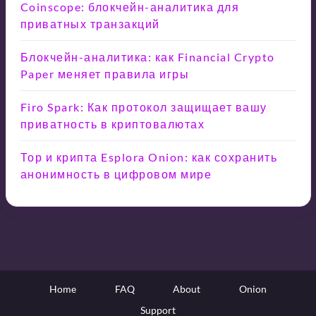
Coinscope: блокчейн-аналитика для
приватных транзакций
Блокчейн-аналитика: как Financial Crypto
Paper меняет правила игры
Firo Spark: Как протокол защищает вашу
приватность в криптовалютах
Тор и крипта Esplora Onion: как сохранить
анонимность в цифровом мире
Home
FAQ
About
Onion
Support