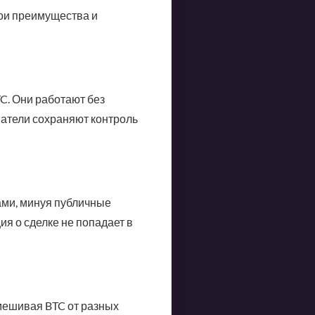
вои преимущества и
C. Они работают без
ватели сохраняют контроль
ми, минуя публичные
я о сделке не попадает в
мешивая BTC от разных