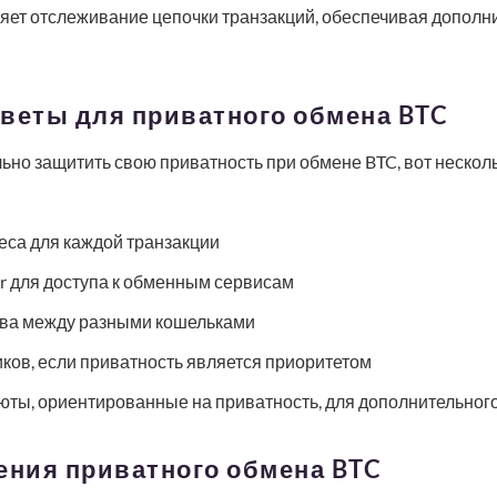
няет отслеживание цепочки транзакций, обеспечивая дополн
веты для приватного обмена BTC
льно защитить свою приватность при обмене BTC, вот нескол
еса для каждой транзакции
r для доступа к обменным сервисам
тва между разными кошельками
ков, если приватность является приоритетом
юты, ориентированные на приватность, для дополнительно
ения приватного обмена BTC