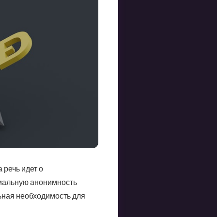
 речь идет о
имальную анонимность
ьная необходимость для