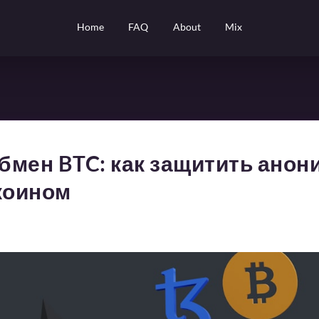
Home
FAQ
About
Mix
бмен BTC: как защитить анон
коином