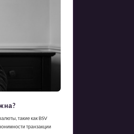
жна?
алюты, такие как BSV
анонимности транзакции