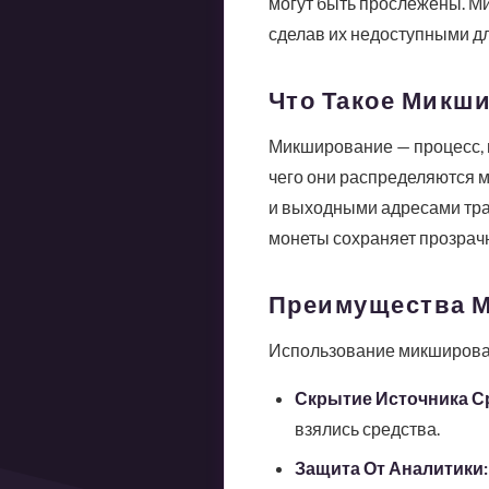
могут быть прослежены. Ми
сделав их недоступными дл
Что Такое Микши
Микширование — процесс, п
чего они распределяются м
и выходными адресами тран
монеты сохраняет прозрачн
Преимущества М
Использование микширован
Скрытие Источника С
взялись средства.
Защита От Аналитики: