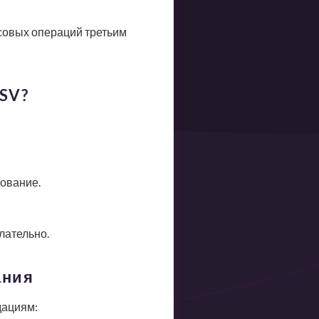
совых операций третьим
SV?
рование.
лательно.
ания
дациям: