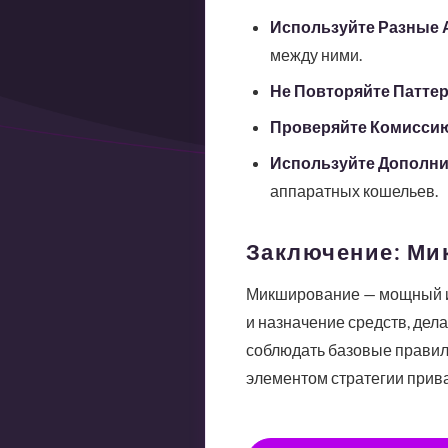
Используйте Разные 
между ними.
Не Повторяйте Патте
Проверяйте Комисси
Используйте Дополн
аппаратных кошельев.
Заключение: Ми
Микширование — мощный ин
и назначение средств, де
соблюдать базовые прави
элементом стратегии прива