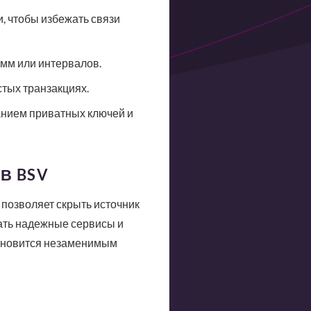
, чтобы избежать связи
умм или интервалов.
тых транзакциях.
нием приватных ключей и
 В BSV
позволяет скрыть источник
ать надежные сервисы и
ановится незаменимым