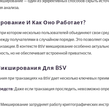
кширование — один из эффективных способов скрыть источн
я анализа.
рование И Как Оно Работает?
ри котором несколько пользователей объединяют свои сред
ежду получателями в случайном порядке. Это позволяет ск
закции. В контексте BSV микширование особенно актуально, 
ость, но не обеспечивает встроенной приватности.
икширования Для BSV
ия при транзакциях на BSV дает несколько ключевых преим
редств:
Даже если транзакция проследить, невозможно опре
Микширование затрудняет работу криптографических инстр