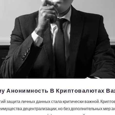
му Анонимность В Криптовалютах Ва
ий защита личных данных стала критически важной. Криптов
преимущества децентрализации, но без дополнительных мер 