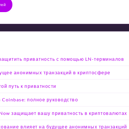
тей
к защитить приватность с помощью LN-терминалов
удущее анонимных транзакций в криптосфере
той путь к приватности
з Coinbase: полное руководство
eNow защищает вашу приватность в криптовалютах
осование влияет на будущее анонимных транзакций