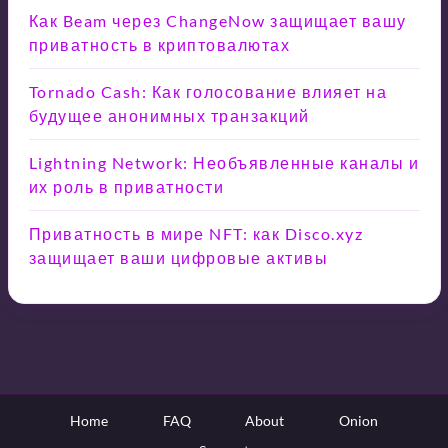
Как Beam через ChangeNow защищает вашу
приватность в криптовалютах
Tornado Cash: Как голосование влияет на
будущее анонимных транзакций
Lightning Network: Необъявленные каналы и
их роль в приватности
Приватность в мире NFT: как Disco.xyz
защищает ваши цифровые активы
Home
FAQ
About
Onion