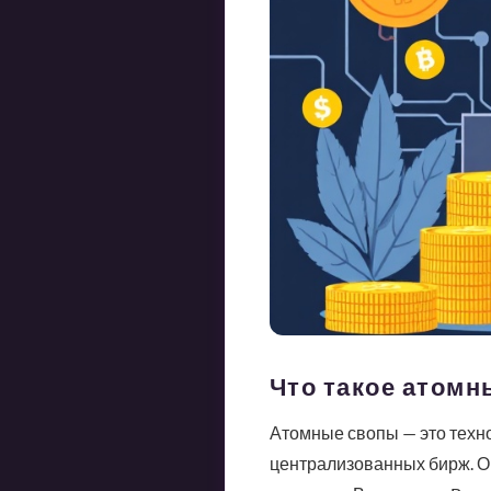
Что такое атомн
Атомные свопы — это техн
централизованных бирж. О