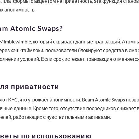
m, платформы с акцентом на приватность, эта функция стано
их анонимность.
am Atomic Swaps?
Mimblewimble, который скрывает данные транзакций. Атомны
ез хэш-таймлоки: пользователи блокируют средства в смар
олнении условий. Если срок истекает, транзакция отменяется
ля приватности
ют KYC, что угрожает анонимности. Beam Atomic Swaps поз
чные данные. Кроме того, отсутствие посредников снижает в
телей, работающих с чувствительными активами.
оветы по использованию