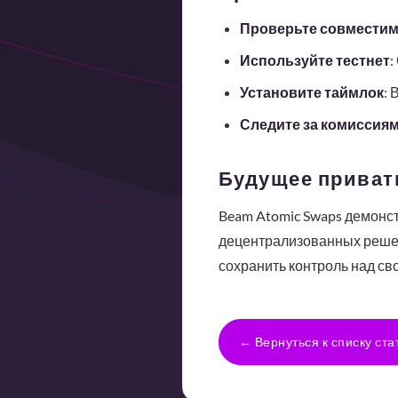
Проверьте совместим
Используйте тестнет
:
Установите таймлок
: 
Следите за комиссия
Будущее приват
Beam Atomic Swaps демонст
децентрализованных решен
сохранить контроль над св
← Вернуться к списку ста