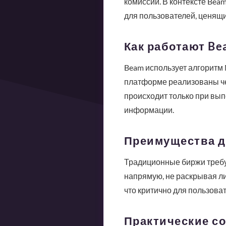
комиссии. В контексте Bea
для пользователей, ценящ
Как работают Be
Beam использует алгоритм 
платформе реализованы чер
происходит только при вып
информации.
Преимущества д
Традиционные биржи требу
напрямую, не раскрывая ли
что критично для пользова
Практические с