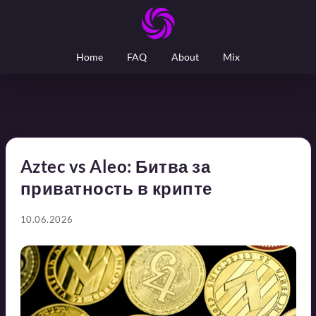
Home
FAQ
About
Mix
Aztec vs Aleo: Битва за
приватность в крипте
10.06.2026