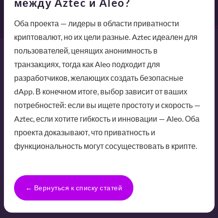
между Aztec и Aleo?
Оба проекта — лидеры в области приватности
криптовалют, но их цели разные. Aztec идеален для
пользователей, ценящих анонимность в
транзакциях, тогда как Aleo подходит для
разработчиков, желающих создать безопасные
dApp. В конечном итоге, выбор зависит от ваших
потребностей: если вы ищете простоту и скорость —
Aztec, если хотите гибкость и инновации — Aleo. Оба
проекта доказывают, что приватность и
функциональность могут сосуществовать в крипте.
← Вернуться к списку статей