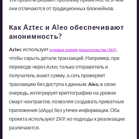
они отличаются от традиционных блокчейнов.
Как Aztec и Aleo обеспечивают
анонимность?
Aztec
использует
,
нулевые знания доказательства (ZKP)
чтобы скрыть детали транзакций. Например, при
переводе через Aztec только отправитель и
получатель знают сумму, а сеть проверяет
транзакцию без доступа к данным.
Aleo
, в свою
очередь, интегрирует криптографию на уровне
смарт-контрактов, позволяя создавать приватные
приложения (dApp) без утечек информации. Оба
проекта используют ZKP, но подходы к реализации
различаются.