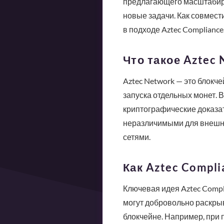
предлагающего масштабиру
новые задачи. Как совмес
в подходе Aztec Compliance
Что такое Aztec
Aztec Network — это блокч
запуска отдельных монет. 
криптографические доказат
неразличимыми для внешни
сетями.
Как Aztec Compl
Ключевая идея Aztec Compl
могут добровольно раскры
блокчейне. Например, при 