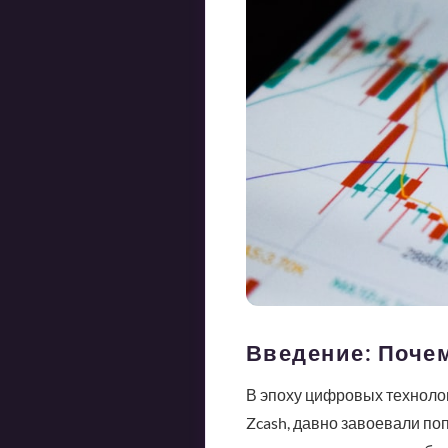
Введение: Поче
В эпоху цифровых технолог
Zcash, давно завоевали по