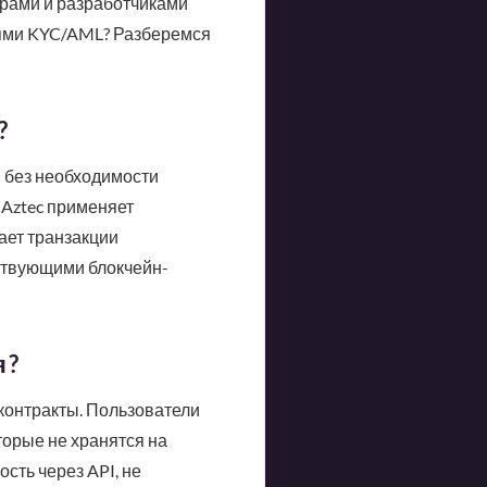
рами и разработчиками
иями KYC/AML? Разберемся
?
и без необходимости
 Aztec применяет
ает транзакции
ствующими блокчейн-
я?
контракты. Пользователи
орые не хранятся на
сть через API, не