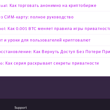
tual: Как торговать анонимно на криптобирже
ез СИМ-карту: полное руководство
ool: Как 0.001 BTC меняет правила игры приватност
т и уроки для пользователей криптовалют
Восстановление: Как Вернуть Доступ Без Потери Пр
o: Как серия раскрывает секреты приватности
Support