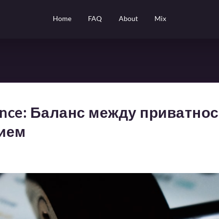
Home
FAQ
About
Mix
ance: Баланс между приватно
ием