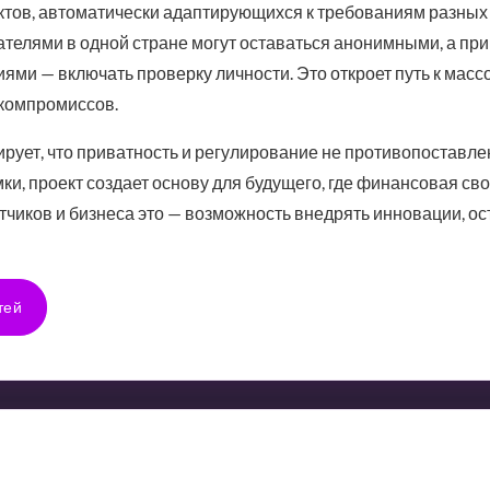
ктов, автоматически адаптирующихся к требованиям разных
телями в одной стране могут оставаться анонимными, а при
ми — включать проверку личности. Это откроет путь к мас
 компромиссов.
ирует, что приватность и регулирование не противопоставл
ки, проект создает основу для будущего, где финансовая сво
тчиков и бизнеса это — возможность внедрять инновации, ост
тей