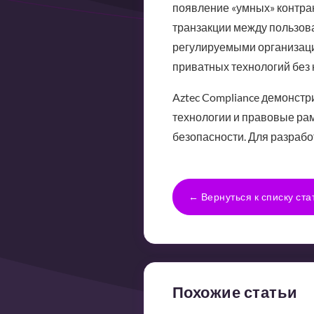
появление «умных» контра
транзакции между пользова
регулируемыми организация
приватных технологий без
Aztec Compliance демонстр
технологии и правовые рам
безопасности. Для разрабо
← Вернуться к списку ста
Похожие статьи