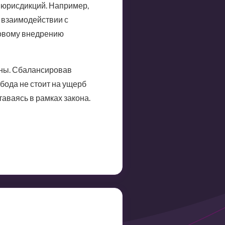
 юрисдикций. Например,
 взаимодействии с
совому внедрению
ены. Сбалансировав
бода не стоит на ущерб
аваясь в рамках закона.