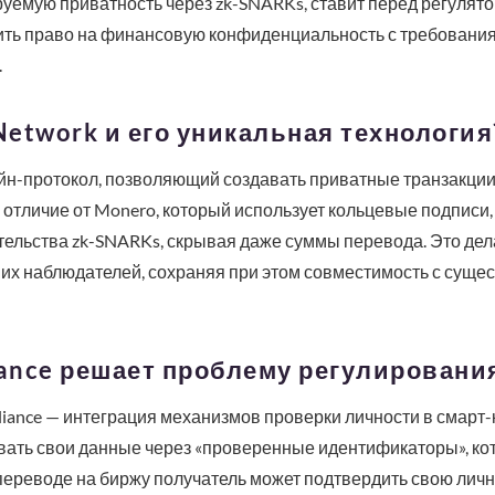
емую приватность через zk-SNARKs, ставит перед регулято
тить право на финансовую конфиденциальность с требован
.
 Network и его уникальная технология
ейн-протокол, позволяющий создавать приватные транзакци
В отличие от Monero, который использует кольцевые подписи,
ельства zk-SNARKs, скрывая даже суммы перевода. Это дел
х наблюдателей, сохраняя при этом совместимость с суще
iance решает проблему регулировани
iance — интеграция механизмов проверки личности в смарт-
вать свои данные через «проверенные идентификаторы», кот
переводе на биржу получатель может подтвердить свою лично