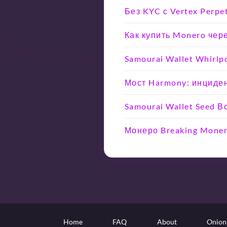
Без KYC с Vertex Perpe
Как купить Monero чер
Samourai Wallet Whirlp
Мост Harmony: инциден
Samourai Wallet Seed 
Монеро Breaking Moner
Home
FAQ
About
Onion