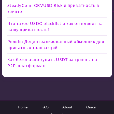
SteadyCoin: CRVUSD Risk и приватность в
крипте
Что такое USDC blacklist и как он влияет на
вашу приватность?
Pendle: Децентрализованный обменник для
приватных транзакций
Как безопасно купить USDT за гривны на
P2P-платформах
Home
FAQ
About
Onion