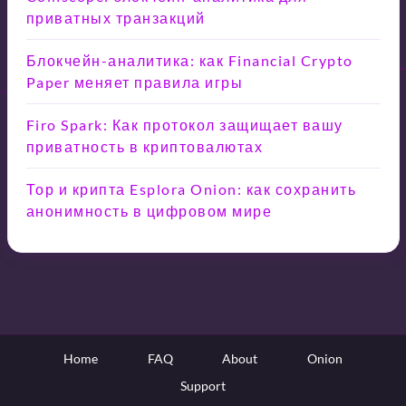
приватных транзакций
Блокчейн-аналитика: как Financial Crypto
Paper меняет правила игры
Firo Spark: Как протокол защищает вашу
приватность в криптовалютах
Тор и крипта Esplora Onion: как сохранить
анонимность в цифровом мире
Home
FAQ
About
Onion
Support