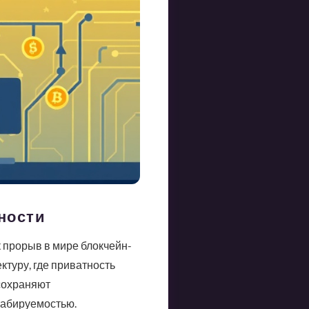
ности
к прорыв в мире блокчейн-
ктуру, где приватность
сохраняют
табируемостью.