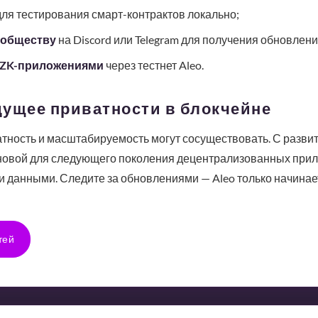
ля тестирования смарт-контрактов локально;
ообществу
на Discord или Telegram для получения обновлени
 ZK-приложениями
через тестнет Aleo.
дущее приватности в блокчейне
атность и масштабируемость могут сосуществовать. С разви
новой для следующего поколения децентрализованных прил
и данными. Следите за обновлениями — Aleo только начинает
тей