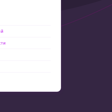
ий
сти