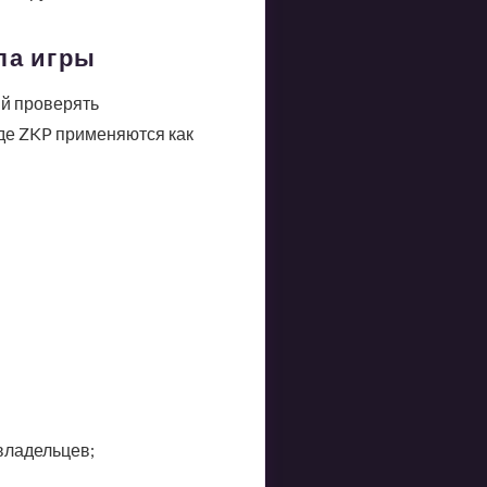
ла игры
й проверять
где ZKP применяются как
владельцев;