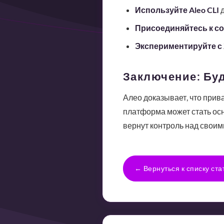
Используйте Aleo CLI
д
Присоединяйтесь к с
Экспериментируйте с
Заключение: Бу
Алео доказывает, что прив
платформа может стать ос
вернут контроль над своим
← Вернуться к списку ста