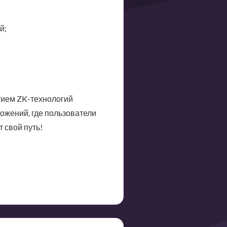
й;
тием ZK-технологий
ожений, где пользователи
 свой путь!