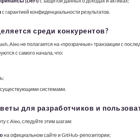
финансы (DeFi)
с защитой данных о доходах и активах;
я
с гарантией конфиденциальности результатов.
еляется среди конкурентов?
cash, Aleo не полагается на «прозрачные» транзакции с пос
ются с самого начала, что:
ь;
 существующими системами.
веты для разработчиков и пользова
ту с Aleo, следуйте этим шагам:
ю
на официальном сайте и GitHub-репозитории;