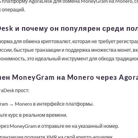
ть платформу AgoraDesk для обмена MoneyGram на Monero, 
 операций.
Desk и почему он популярен среди п
орма для обмена криптовалют, которая не требует регистра
ссии, быстрые транзакции и поддержка множества монет, в
нонимность, это идеальный инструмент для обхода традици
мен MoneyGram на Monero через Agor
aDesk прост:
ram → Monero в интерфейсе платформы.
ьте курс в реальном времени.
рез MoneyGram и отправьте ее на указанный номер.
ранзакции получите XMR на свой крипто-кошелек.