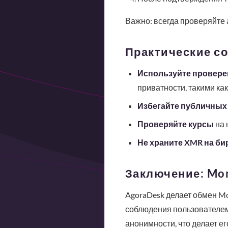
Важно: всегда проверяйте 
Практические со
Используйте провере
приватности, такими как
Избегайте публичных 
Проверяйте курсы
на 
Не храните XMR на би
Заключение: Mo
AgoraDesk делает обмен Mo
соблюдения пользователем
анонимности, что делает е