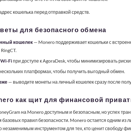
адрес кошелька перед отправкой средств.
веты для безопасного обмена
нный кошелек
— Monero поддерживает кошельки с встрое
 RingCT.
Wi-Fi
при доступе к AgoraDesk, чтобы минимизировать риски 
нескольких платформах, чтобы получить выгодный обмен.
рже
— выводите монеты на личный кошелек сразу после полу
nero как щит для финансовой прива
neyGram на Monero доступным и безопасным, но успех тран
 базовых правил безопасности. Monero остается одним из л
го незаменимым инструментом для тех, кто ценит свободу ф