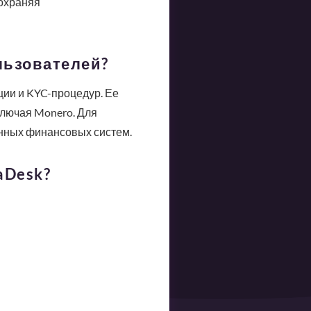
сохраняя
ользователей?
ции и KYC-процедур. Ее
ключая Monero. Для
онных финансовых систем.
aDesk?