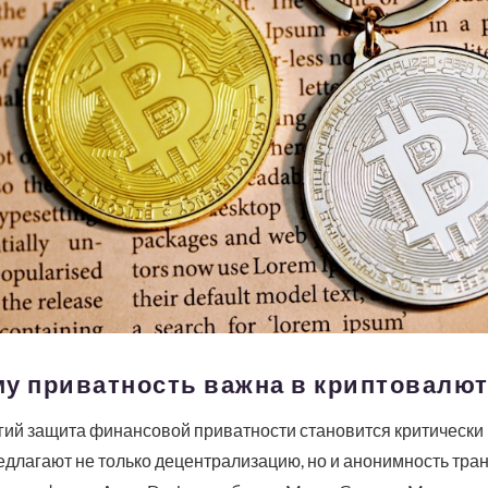
му приватность важна в криптовалю
гий защита финансовой приватности становится критически
едлагают не только децентрализацию, но и анонимность тран