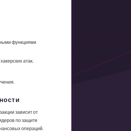
нными функциями
хакерских атак.
чения.
тности
закции зависит от
идеров по защите
инансовых операций.