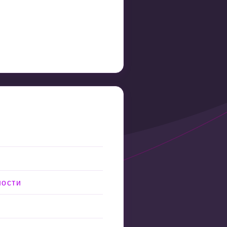
ности