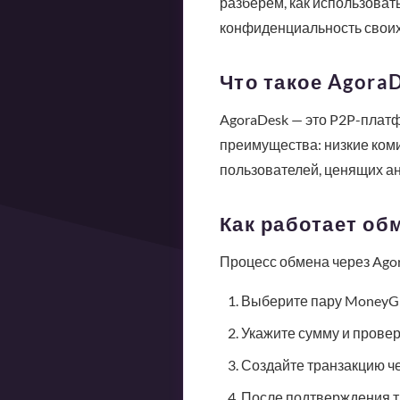
разберем, как использова
конфиденциальность своих
Что такое Agora
AgoraDesk — это P2P-платф
преимущества: низкие коми
пользователей, ценящих а
Как работает об
Процесс обмена через Agor
Выберите пару MoneyG
Укажите сумму и провер
Создайте транзакцию че
После подтверждения т