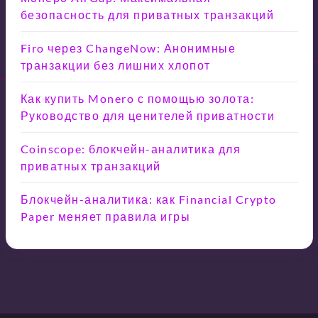
безопасность для приватных транзакций
Firo через ChangeNow: Анонимные
транзакции без лишних хлопот
Как купить Monero с помощью золота:
Руководство для ценителей приватности
Coinscope: блокчейн-аналитика для
приватных транзакций
Блокчейн-аналитика: как Financial Crypto
Paper меняет правила игры