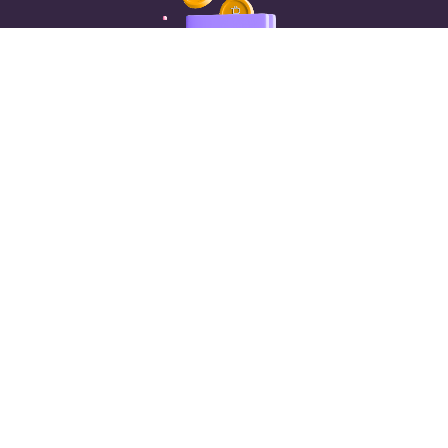
Загрузите ваше
гарантийное письмо
и
отправьте свои детали