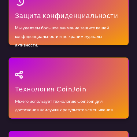
Защита конфиденциальности
Мы уделяем большое внимание защите вашей
конфиденциальности и не храним журналы
активности.
Технология CoinJoin
Mixero использует технологию CoinJoin для
достижения наилучших результатов смешивания.