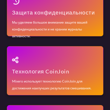
Защита конфиденциальности
Мы уделяем большое внимание защите вашей
конфиденциальности и не храним журналы
активности.
Технология CoinJoin
Mixero использует технологию CoinJoin для
достижения наилучших результатов смешивания.