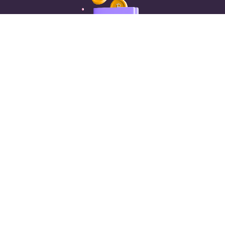
Загрузите ваше
гарантийное письмо
и
отправьте свои детали